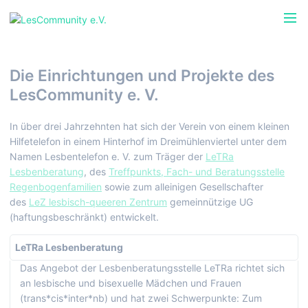
Die Einrichtungen und Projekte des
LesCommunity e. V.
In über drei Jahrzehnten hat sich der Verein von einem kleinen
Hilfetelefon in einem Hinterhof im Dreimühlenviertel unter dem
Namen Lesbentelefon e. V. zum Träger der
LeTRa
Lesbenberatung
, de
s
Treffpunkt
s
, Fach- und Beratungsstelle
Regenbogenfamilien
s
owie zum alleinigen Gesellschafter
des
LeZ lesbisch-queeren Zentrum
gemeinnützige UG
(haftungsbeschränkt) entwickelt.
LeTRa Lesbenberatung
Das Angebot der Lesbenberatungsstelle LeTRa richtet sich
an lesbische und bisexuelle Mädchen und Frauen
(trans*cis*inter*nb) und hat zwei Schwerpunkte: Zum