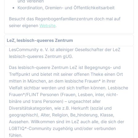
und Vereinen
Koordination, Gremien- und Öffentlichkeitsarbeit
Besucht das Regenbogenfamilienzentrum doch mal auf
seiner eigenen
Website
.
LeZ, lesbisch-queeres Zentrum
LesCommunity e. V. ist alleinige
r
Gesellschafte
r
der LeZ
lesbisch-queeres Zentrum
g
UG.
Das lesbisch-queere Zentrum LeZ ist Begegnungs- und
Treffpunkt und bietet mit seiner offenen Theke einen Ort
mitten in München
,
an dem lesbische Frauen* in ihrer
Vielfalt sichtbar werden und sich treffen können. Lesbische
Frauen*/FLINT Personen (Frauen, Lesben, inter, nicht-
binäre und trans Personen) – ungeachtet aller
Diversitätskategorien, wie z.B. Herkunft (sozial und
geographisch), Alter, Religion, Be_hinderung, Klasse,
Aussehen. Willkommen sind im LeZ auch
a
lle, die sich der
LGBTIQ*
-
Community zugehörig und/oder verbunden
fühlen.