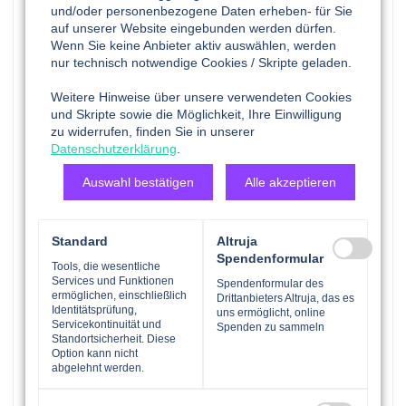
und/oder personenbezogene Daten erheben- für Sie
darüber hinaus notwendig blieb, das Thema
auf unserer Website eingebunden werden dürfen.
Regenbogenfamilien in der Münchner Stadtgesellschaft
Wenn Sie keine Anbieter aktiv auswählen, werden
sowohl sozial- als auch gesellschaftspolitisch zu etablieren
nur technisch notwendige Cookies / Skripte geladen.
und zu verankern, um Sichtbarkeit und eine zunehmende
Selbstverständlichkeit zu ermöglichen. Die negativen
Weitere Hinweise über unsere verwendeten Cookies
Reaktionen auf den städtischen Familienpass auf dem vor
und Skripte sowie die Möglichkeit, Ihre Einwilligung
zu widerrufen, finden Sie in unserer
einigen Jahren zwei Regenbogenfamilien abgebildet waren
Datenschutzerklärung
.
machten deutlich, wie viel Arbeit an dieser Stelle noch
warten sollte.
Auswahl bestätigen
Alle akzeptieren
Auch wenn LeTRa viele der Bedarfe abdecken konnte,
ergaben sich doch immer mehr offensichtliche Lücken:
Standard
Altruja
Schwule und bisexuelle Männer mit Kinderwunsch
Spendenformular
Tools, die wesentliche
sowie Regenbogen-Väter waren eine Gruppe, die
Services und Funktionen
Spendenformular des
ermöglichen, einschließlich
bislang in keiner Stelle vertreten waren.
Drittanbieters Altruja, das es
Identitätsprüfung,
uns ermöglicht, online
Trans*Eltern bzw. trans*idente Menschen mit
Servicekontinuität und
Spenden zu sammeln
Kinderwunsch hatten keinen Anlaufpunkt.
Standortsicherheit. Diese
Option kann nicht
Bisexuelle Eltern fühlten sich häufig nicht mitgemeint,
abgelehnt werden.
wenn es um Regenbogenfamilien ging.
Aus der langjährigen ehrenamtlichen Arbeit der mit