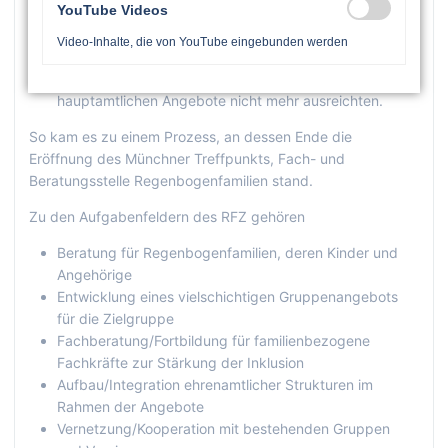
YouTube Videos
dem Thema verbundenen Gruppen und Vereine ist
deutlich geworden, dass der Bedarf rund um
Video-Inhalte, die von YouTube eingebunden werden
Regenbogenfamilien/Kinderwunsch so vielfältig
geworden ist, dass die bisherigen ehren- und
hauptamtlichen Angebote nicht mehr ausreichten.
So kam es zu einem Prozess, an dessen Ende die
Eröffnung des Münchner Treffpunkts, Fach- und
Beratungsstelle Regenbogenfamilien stand.
Zu den Aufgabenfeldern des RFZ gehören
Beratung für Regenbogenfamilien, deren Kinder und
Angehörige
Entwicklung eines vielschichtigen Gruppenangebots
für die Zielgruppe
Fachberatung/Fortbildung für familienbezogene
Fachkräfte zur Stärkung der Inklusion
Aufbau/Integration ehrenamtlicher Strukturen im
Rahmen der Angebote
Vernetzung/Kooperation mit bestehenden Gruppen