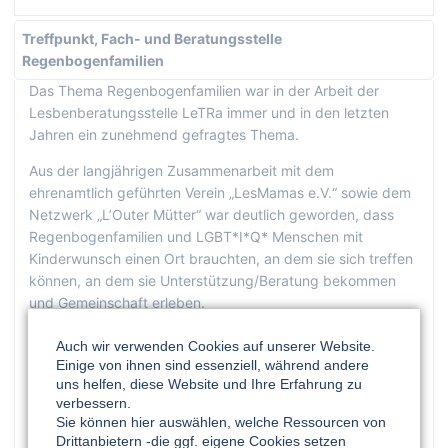
Treffpunkt, Fach- und Beratungsstelle
Regenbogenfamilien
Das Thema Regenbogenfamilien war in der Arbeit der
Lesbenberatungsstelle LeTRa immer und in den letzten
Jahren ein zunehmend gefragtes Thema.
Aus der langjährigen Zusammenarbeit mit dem
ehrenamtlich geführten Verein „LesMamas e.V.“ sowie dem
Netzwerk „L’Outer Mütter“ war deutlich geworden, dass
Regenbogenfamilien und LGBT*I*Q* Menschen mit
Kinderwunsch einen Ort brauchten, an dem sie sich treffen
können, an dem sie Unterstützung/Beratung bekommen
und Gemeinschaft erleben.
Im Laufe der Jahre, in denen es immer mehr
Auch wir verwenden Cookies auf unserer Website.
Regenbogenfamilien gab bzw. diese sichtbarer wurden,
Einige von ihnen sind essenziell, während andere
stieg auch der Fortbildungsbedarf für familienbezogene
uns helfen, diese Website und Ihre Erfahrung zu
verbessern.
Fachkräfte.
Sie können hier auswählen, welche Ressourcen von
Gleichzeitig wurde leider auch wiederholt deutlich, dass es
Drittanbietern -die ggf. eigene Cookies setzen